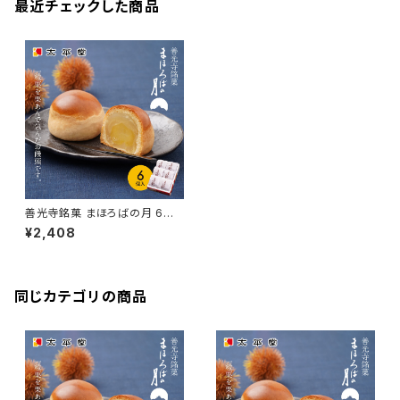
最近チェックした商品
善光寺銘菓 まほろばの月 6個
入り
¥2,408
同じカテゴリの商品