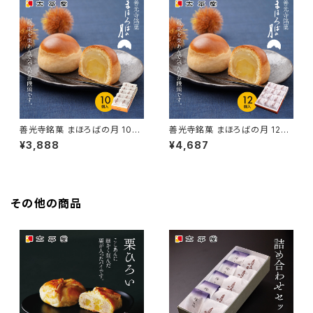
善光寺銘菓 まほろばの月 10個
善光寺銘菓 まほろばの月 12個
入り
入り
¥3,888
¥4,687
その他の商品