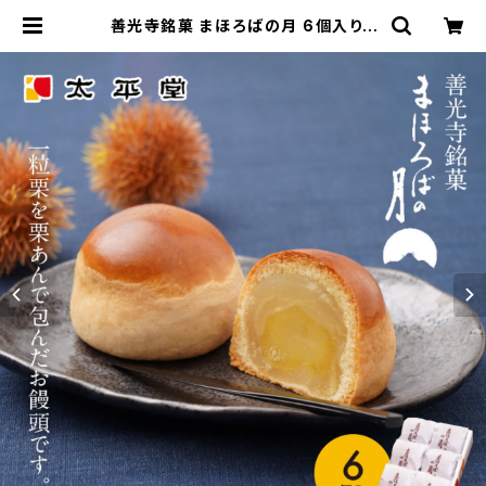
善光寺銘菓 まほろばの月 6個入り |
太平堂｜まほろばの月｜長野県長野
市｜ショッピングページ